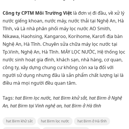
Công ty CPTM Môi Trường Việt
là đơn vị đi đầu, về xử lý
nước giếng khoan, nước máy, nước thải tại Nghệ An, Hà
Tĩnh, và Là nhà phân phối máy lọc nước AO Smith,
Nikawa, Haohsing, Kangaroo, Korihome, Karofi địa bàn
Nghệ An, Hà Tĩnh. Chuyên sửa chữa máy lọc nước tại
Tp.Vinh, Nghệ An, Hà Tĩnh. MÁY LỌC NƯỚC, Hệ thống lọc
nước sinh hoạt gia đình, khách sạn, nhà hàng, cơ quan,
công ty, xây dựng chung cư không còn xa lạ đối với
người sử dụng nhưng đâu là sản phẩm chất lượng lại là
điều mà mọi người đều quan tâm.
Tags:
hat Birm lọc nước, hat Birm khử sắt, hat Birm ở Nghệ
An, hat Birm tại Vinh nghệ an, hat Birm ở Hà tĩnh
hat Birm khử sắt
hat Birm lọc nước
hat Birm ở Hà tĩnh