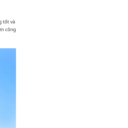
 tốt và
yền công