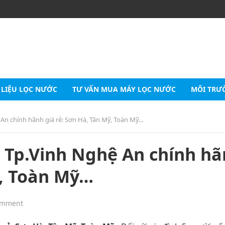
 LIỆU LỌC NƯỚC
TƯ VẤN MUA MÁY LỌC NƯỚC
MÔI TRƯ
 An chính hãnh giá rẻ: Sơn Hà, Tân Mỹ, Toàn Mỹ…
i Tp.Vinh Nghệ An chính h
ỹ, Toàn Mỹ…
omment