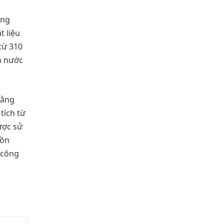
ống
t liệu
từ 310
ồn nước
bằng
tích từ
ược sử
bồn
 công