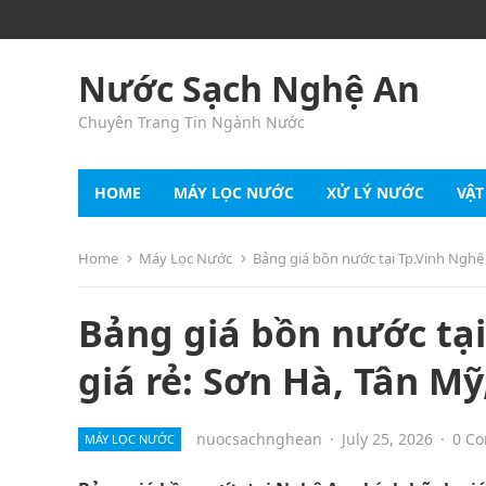
Nước Sạch Nghệ An
Chuyên Trang Tin Ngành Nước
HOME
MÁY LỌC NƯỚC
XỬ LÝ NƯỚC
VẬT
Home
Máy Lọc Nước
Bảng giá bồn nước tại Tp.Vinh Nghệ
Bảng giá bồn nước tạ
giá rẻ: Sơn Hà, Tân M
nuocsachnghean
·
July 25, 2026
·
0 C
MÁY LỌC NƯỚC