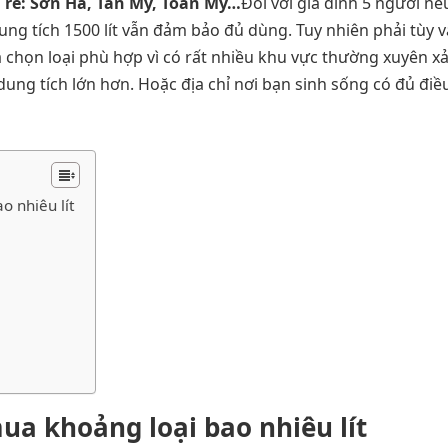
 rẻ: Sơn Hà, Tân Mỹ, Toàn Mỹ…
Đối với gia đình 5 người nế
g tích 1500 lít vẫn đảm bảo đủ dùng. Tuy nhiên phải tùy v
a chọn loại phù hợp vì có rất nhiều khu vực thường xuyên xả
dung tích lớn hơn. Hoặc địa chỉ nơi bạn sinh sống có đủ điề
o nhiêu lít
ua khoảng loại bao nhiêu lít