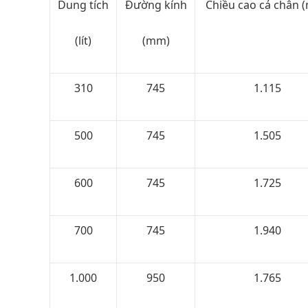
Dung tích
Đường kính
Chiều cao cả chân 
(lít)
(mm)
310
745
1.115
500
745
1.505
600
745
1.725
700
745
1.940
1.000
950
1.765