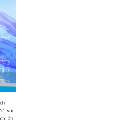
ích
ớc với
ch lớn